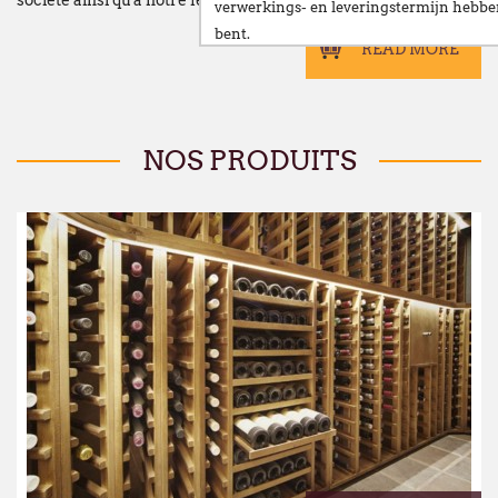
verwerkings- en leveringstermijn hebb
bent.
READ MORE
Wij stellen alles in het werk om deze ve
te beperken en danken u oprecht voor u
Vanaf
maandag 24 augustus
verwelkomen
NOS PRODUITS
nieuwe vestiging op het volgende adres:
Broekweg 12W
1601 Sint-Pieters-Leeuw
Wij wensen u een fijne zomer!
François Dubaere en Géraldine Dubaere
--------------------------------------------------
Chers clients,
Nous vous informons que nos bureaux s
fermés
du lundi 27 juillet au vendredi 21
Cette fermeture est liée au
déménagement