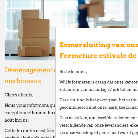
Zomersluiting van onz
Fermeture estivale de
Déménagement et fermeture estivale de
Beste klanten,
nos bureaux
Wij informeren u graag dat onze kantor
zullen zijn van
maandag 27 juli tot en me
Chers clients,
Deze sluiting is het gevolg van het
verhu
Nous vous informons que nos bureaux seront
gecombineerd met onze
jaarlijkse zome
exceptionnellement fermés
du lundi 27 juillet au vendredi 21
Daarnaast kan, om dezelfde redenen en 
août inclus
.
verschillende van onze leveranciers,
elke
Cette fermeture est liée au
déménagement de notre
via onze webshop of per e-mail
wordt gep
société
ainsi qu'à notre
fermeture estivale annuelle
.