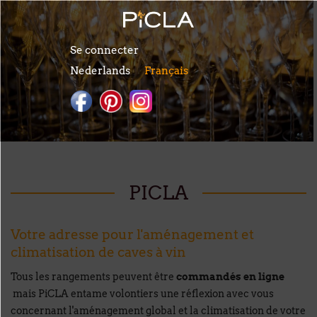
Aller au contenu principal
Se connecter
Nederlands
Français
PICLA
Votre adresse pour l'aménagement et
climatisation de caves à vin
Tous les rangements peuvent être
commandés en ligne
mais PiCLA entame volontiers une réflexion avec vous
concernant l'aménagement global et la climatisation de votre