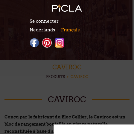
Aller au contenu principal
Se connecter
Nederlands
Français
CAVIROC
VOUS ÊTES ICI
PRODUITS
> CAVIROC
CAVIROC
Conçu par le fabricant du Bloc Cellier, le Caviroc est un
bloc de rangement bouteille en pierre naturelle
reconstituée à base d'argile rouge, possédant les mêmes