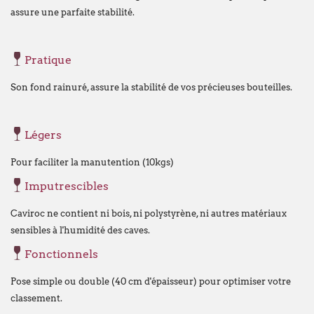
Vanaf
maandag 24 augustus
verwelkomen
assure une parfaite stabilité.
nieuwe vestiging op het volgende adres:
Broekweg 12W
Pratique
1601 Sint-Pieters-Leeuw
Son fond rainuré, assure la stabilité de vos précieuses bouteilles.
Wij wensen u een fijne zomer!
François Dubaere en Géraldine Dubaere
Légers
--------------------------------------------------
Chers clients,
Pour faciliter la manutention (10kgs)
Nous vous informons que nos bureaux s
Imputrescibles
fermés
du lundi 27 juillet au vendredi 21
Caviroc ne contient ni bois, ni polystyrène, ni autres matériaux
Cette fermeture est liée au
déménagement
sensibles à l'humidité des caves.
qu'à notre
fermeture estivale annuelle
.
Fonctionnels
Par ailleurs, en raison de ces mêmes circ
Pose simple ou double (40 cm d'épaisseur) pour optimiser votre
fermeture estivale de plusieurs de nos f
classement.
commande passée via notre webshop ou p