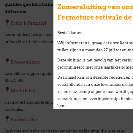
qualités que Bloc Cellier mais de forme et de taille
Zomersluiting van onz
différente.
Fermeture estivale de
Prêts à l'emploi
Beste klanten,
Les modules Caviroc ne nécessitent aucun assemblage et sont
prêts à être utilisés dès leur livraison.
Wij informeren u graag dat onze kantor
zullen zijn van
maandag 27 juli tot en me
Deze sluiting is het gevolg van het
verhu
Économique
gecombineerd met onze
jaarlijkse zome
Le meilleur rapport qualité / prix sur le marché, comparable au
Daarnaast kan, om dezelfde redenen en 
Bloc Cellier
verschillende van onze leveranciers,
elke
Modulaire
via onze webshop of per e-mail
wordt gep
verwerkings- en leveringstermijn hebb
Caviroc est diponible en une seul modèle d'une contenance de 6
bent.
bouteilles.
Wij stellen alles in het werk om deze ve
Emboîtable
te beperken en danken u oprecht voor u
La forme exclusive de ce rangement bouteille simplifie la pose et