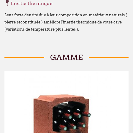
juillet
pourra subir un délai de traitemen
Inertie thermique
qu'à l'habitude.
Leur forte densité due à leur composition en matériaux naturels (
Nous mettons tout en œuvre pour limiter 
pierre reconstituée ) améliore l'inertie thermique de votre cave
remercions sincèrement pour votre co
(variations de température plus lentes ).
À partir du
lundi 24 août
, nous aurons le
dans nos nouveaux locaux à l'adresse sui
Broekweg 12W
GAMME
1620 Drogenbos
Nous vous souhaitons un excellent été !
François Dubaere et Géraldine Dubaere