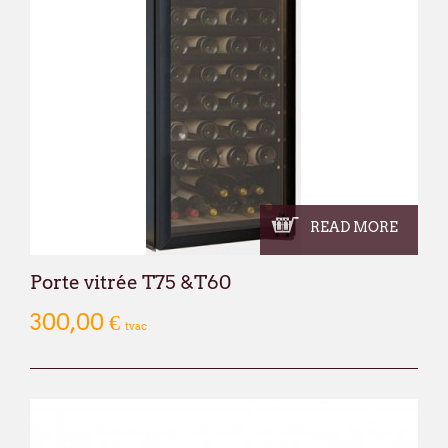
Nous vous informons que nos bureaux s
fermés
du lundi 27 juillet au vendredi 21
Cette fermeture est liée au
déménagement
qu'à notre
fermeture estivale annuelle
.
Par ailleurs, en raison de ces mêmes circ
fermeture estivale de plusieurs de nos f
commande passée via notre webshop ou p
juillet
pourra subir un délai de traitemen
qu'à l'habitude.
READ MORE
Nous mettons tout en œuvre pour limiter 
Porte vitrée T75 &T60
remercions sincèrement pour votre co
À partir du
lundi 24 août
, nous aurons le
300,00 €
tvac
dans nos nouveaux locaux à l'adresse sui
Broekweg 12W
1620 Drogenbos
Nous vous souhaitons un excellent été !