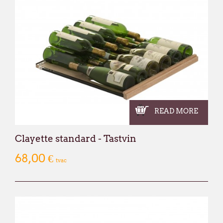
François Dubaere et Géraldine Dubaere
READ MORE
Clayette standard - Tastvin
68,00 €
tvac