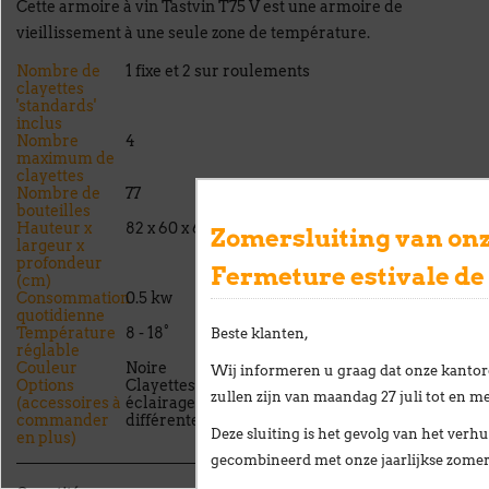
Cette armoire à vin Tastvin T75 V est une armoire de
vieillissement à une seule zone de température.
Nombre de
1 fixe et 2 sur roulements
clayettes
'standards'
inclus
Nombre
4
maximum de
clayettes
Nombre de
77
bouteilles
Hauteur x
82 x 60 x 68
Zomersluiting van onz
largeur x
profondeur
Fermeture estivale de
(cm)
Consommation
0.5 kw
quotidienne
Température
8 - 18°
Beste klanten,
réglable
Couleur
Noire
Wij informeren u graag dat onze kantor
Options
Clayettes, porte vitrée,
zullen zijn van
maandag 27 juli tot en me
(accessoires à
éclairage LED, couleur
commander
différente
Deze sluiting is het gevolg van het
verhu
en plus)
gecombineerd met onze
jaarlijkse zome