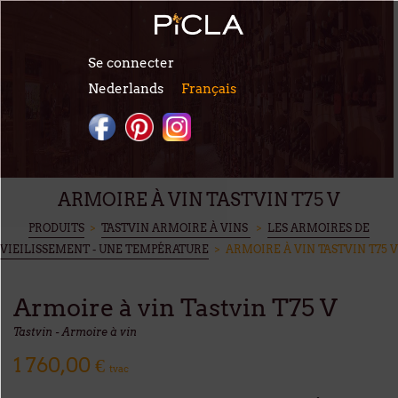
Aller au contenu principal
Se connecter
Nederlands
Français
ARMOIRE À VIN TASTVIN T75 V
VOUS ÊTES ICI
PRODUITS
>
TASTVIN ARMOIRE À VINS
>
LES ARMOIRES DE
VIEILISSEMENT - UNE TEMPÉRATURE
> ARMOIRE À VIN TASTVIN T75 V
Armoire à vin Tastvin T75 V
Tastvin - Armoire à vin
1 760,00 €
tvac