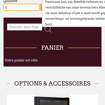
Quantité
Daarnaast kan, om dezelfde redenen en 
verschillende van onze leveranciers,
elke
via onze webshop of per e-mail
wordt gep
verwerkings- en leveringstermijn hebb
bent.
Wij stellen alles in het werk om deze ve
te beperken en danken u oprecht voor u
PANIER
Vanaf
maandag 24 augustus
verwelkomen
nieuwe vestiging op het volgende adres:
Broekweg 12W
Votre panier est vide.
1601 Sint-Pieters-Leeuw
Wij wensen u een fijne zomer!
OPTIONS & ACCESSOIRES
François Dubaere en Géraldine Dubaere
--------------------------------------------------
Chers clients,