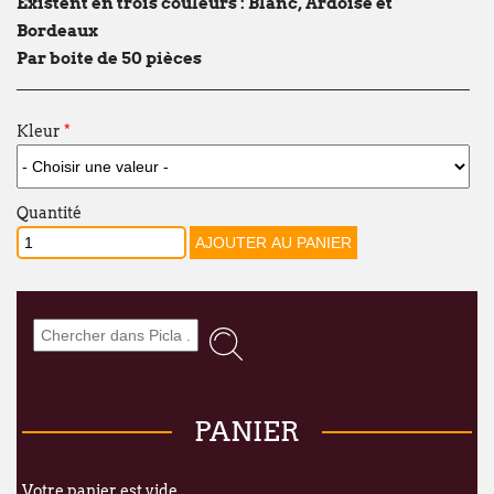
Existent en trois couleurs : Blanc, Ardoise et
À partir du
lundi 24 août
, nous aurons le
Bordeaux
dans nos nouveaux locaux à l'adresse sui
Par boite de 50 pièces
Broekweg 12W
1620 Drogenbos
Kleur
*
Nous vous souhaitons un excellent été !
François Dubaere et Géraldine Dubaere
Quantité
PANIER
Votre panier est vide.