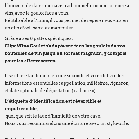
l’horizontale dans une cave traditionnelle ou une armoire à
Wij wensen u een fijne zomer!
vins, avec le goulot face à vous.
François Dubaere en Géraldine Dubaere
Réutilisable à l’infini, il vous permet de repérer vos vins en
un clin d’oeil sans les manipuler.
--------------------------------------------------
Grâce à ses 8 pattes spécifiques,
Chers clients,
ClipoWine Goulot s'adapte sur tous les goulots de vos
Nous vous informons que nos bureaux s
bouteilles de vin jusqu’au format magnum, y compris
fermés
du lundi 27 juillet au vendredi 21
pour les effervescents.
Cette fermeture est liée au
déménagement
qu'à notre
fermeture estivale annuelle
.
Il se clipse facilement en une seconde et vous délivre les
informations essentielles : appellation,millésime, vigneron,
Par ailleurs, en raison de ces mêmes circ
et date optimale de dégustation (« à boire »).
fermeture estivale de plusieurs de nos f
commande passée via notre webshop ou p
L’étiquette d’identification est réversible et
juillet
pourra subir un délai de traitemen
imputrescible,
qu'à l'habitude.
quel que soit le taux d’humidité de votre cave.
Nous vous recommandons une écriture avec un stylo-bille.
Nous mettons tout en œuvre pour limiter 
remercions sincèrement pour votre co