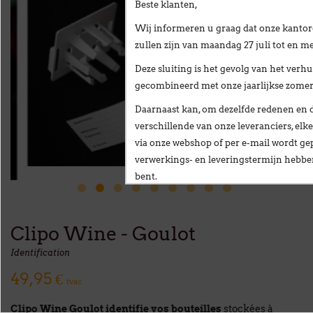
Beste klanten,
Wij informeren u graag dat onze kantor
zullen zijn van
maandag 27 juli tot en me
Deze sluiting is het gevolg van het
verhu
gecombineerd met onze
jaarlijkse zome
Daarnaast kan, om dezelfde redenen en 
verschillende van onze leveranciers,
elke
via onze webshop of per e-mail
wordt gep
verwerkings- en leveringstermijn hebb
bent.
Wij stellen alles in het werk om deze ve
te beperken en danken u oprecht voor u
Clipo Wine - Goulot
Vanaf
maandag 24 augustus
verwelkomen
Identification
nieuwe vestiging op het volgende adres:
49,95 €
Broekweg 12W
tvac
1601 Sint-Pieters-Leeuw
Clipo Wine Goulot
identifie vos bouteilles
stockées à