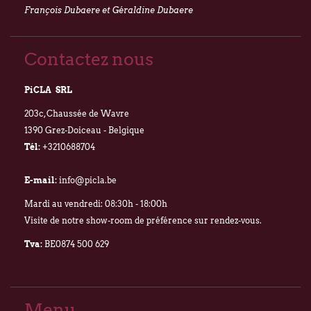
1620 Drogenbos
François Dubaere et Géraldine Dubaere
Nous vous souhaitons un excellent été !
François Dubaere et Géraldine Dubaere
Contactez nous
PiCLA SRL
203c, Chaussée de Wavre
1390 Grez-Doiceau - Belgique
Tél:
+3210688704
E-mail:
info@picla.be
Mardi au vendredi: 08:30h - 18:00h
Visite de notre show-room de préférence sur rendez-vous.
Tva:
BE0874 500 629
Menu