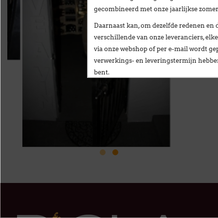
gecombineerd met onze
jaarlijkse zome
Daarnaast kan, om dezelfde redenen en 
verschillende van onze leveranciers,
elke
via onze webshop of per e-mail
wordt gep
verwerkings- en leveringstermijn hebb
bent.
Wij stellen alles in het werk om deze ve
te beperken en danken u oprecht voor u
Vanaf
maandag 24 augustus
verwelkomen
nieuwe vestiging op het volgende adres:
Broekweg 12W
1601 Sint-Pieters-Leeuw
Wij wensen u een fijne zomer!
François Dubaere en Géraldine Dubaere
--------------------------------------------------