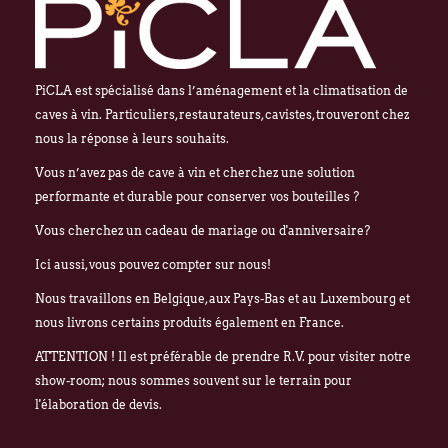
Chers clients,
Nous vous informons que nos bureaux s
fermés
du lundi 27 juillet au vendredi 21
PiCLA est spécialisé dans l’aménagement et la climatisation de
Cette fermeture est liée au
déménagement
caves à vin. Particuliers, restaurateurs, cavistes, trouveront chez
qu'à notre
fermeture estivale annuelle
.
nous la réponse à leurs souhaits.
Par ailleurs, en raison de ces mêmes circ
Vous n’avez pas de cave à vin et cherchez une solution
fermeture estivale de plusieurs de nos f
performante et durable pour conserver vos bouteilles ?
commande passée via notre webshop ou p
Vous cherchez un cadeau de mariage ou d'anniversaire?
juillet
pourra subir un délai de traitemen
Ici aussi, vous pouvez compter sur nous!
qu'à l'habitude.
Nous travaillons en Belgique, aux Pays-Bas et au Luxembourg et
Nous mettons tout en œuvre pour limiter 
nous livrons certains produits également en France.
remercions sincèrement pour votre co
ATTENTION ! Il est préférable de prendre R.V. pour visiter notre
À partir du
lundi 24 août
, nous aurons le
show-room; nous sommes souvent sur le terrain pour
dans nos nouveaux locaux à l'adresse sui
l'élaboration de devis.
Broekweg 12W