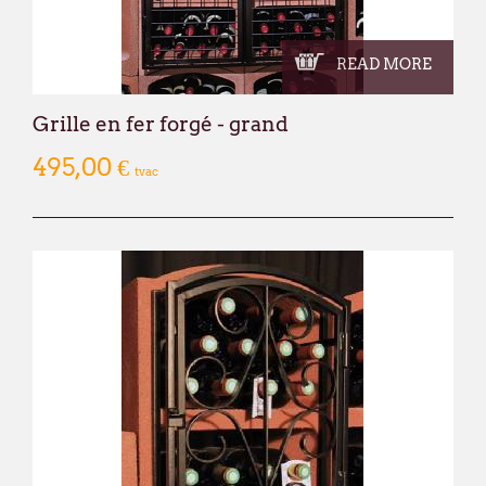
READ MORE
Grille en fer forgé - grand
495,00 €
tvac