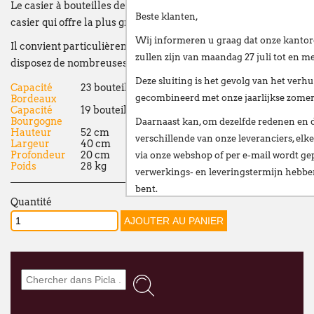
Le casier à bouteilles de vin 'Bloc Cellier Maxi blanc' est le
Beste klanten,
casier qui offre la plus grande capacité de stockage.
Wij informeren u graag dat onze kantor
Il convient particulièrement aux appellations dont vous
zullen zijn van
maandag 27 juli tot en me
disposez de nombreuses bouteilles.
Deze sluiting is het gevolg van het
verhu
Capacité
23 bouteilles
gecombineerd met onze
jaarlijkse zome
Bordeaux
Capacité
19 bouteilles
Bourgogne
Daarnaast kan, om dezelfde redenen en 
Hauteur
52 cm
verschillende van onze leveranciers,
elke
Largeur
40 cm
Profondeur
20 cm
via onze webshop of per e-mail
wordt gep
Poids
28 kg
verwerkings- en leveringstermijn hebb
bent.
Quantité
Wij stellen alles in het werk om deze ve
te beperken en danken u oprecht voor u
Vanaf
maandag 24 augustus
verwelkomen
nieuwe vestiging op het volgende adres:
Broekweg 12W