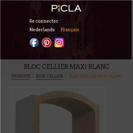
Aller au contenu principal
Se connecter
Nederlands
Français
BLOC CELLIER MAXI BLANC
VOUS ÊTES ICI
PRODUITS
>
BLOC CELLIER
> BLOC CELLIER MAXI BLANC