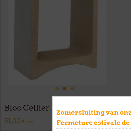
Bloc Cellier Maxi blanc
Zomersluiting van onz
51,00 €
Fermeture estivale de
tvac